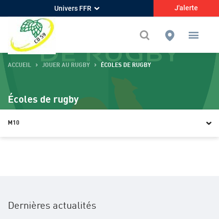
J'alerte
Univers FFR
ACCUEIL
JOUER AU RUGBY
ÉCOLES DE RUGBY
Écoles de rugby
M10
Présentation générale
Baby rugby
M6
Dernières actualités