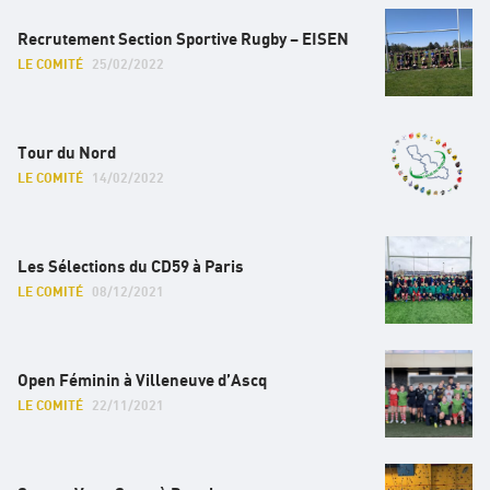
M8
Recrutement Section Sportive Rugby – EISEN
M10
LE COMITÉ
25/02/2022
M12
Tour du Nord
M14
LE COMITÉ
14/02/2022
Calendrier des tournois
Les Sélections du CD59 à Paris
Labellisation des ecoles de rugby
LE COMITÉ
08/12/2021
Open Féminin à Villeneuve d’Ascq
LE COMITÉ
22/11/2021